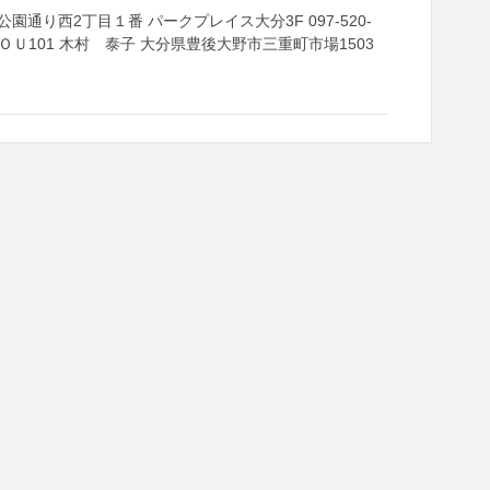
通り西2丁目１番 パークプレイス大分3F 097-520-
ＹＯＵ101 木村 泰子 大分県豊後大野市三重町市場1503